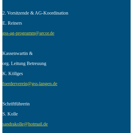
2. Vorsitzende & AG-Koordination
E. Reiners
gss-ag-programm@arcor.de
Kassenwartin &
org. Leitung Betreuung
K. Köllges
foerderverein@gss-langen.de
Schriftführerin
S. Kolle
sandrakolle@hotmail.de